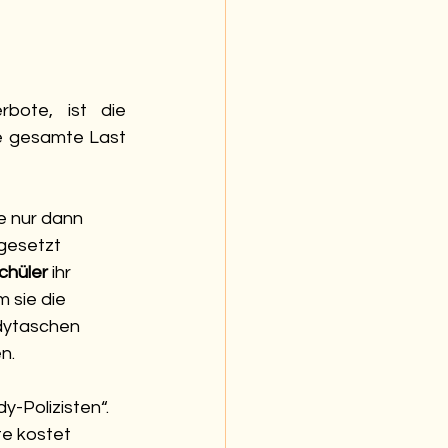
bote, ist die 
e gesamte Last 
e nur dann 
gesetzt 
chüler
 ihr 
 sie die 
dytaschen 
n. 
-Polizisten“. 
e kostet 