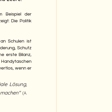
Beispiel der 
gt: Die Politik 
n Schulen ist 
rderung, Schutz 
 erste Bilanz, 
i Handytaschen 
ertlos, wenn er 
ale Lösung, 
u machen"
(A. 