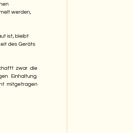
chen 
melt werden, 
 ist, bleibt 
eit des Geräts 
chafft zwar die 
gen Einhaltung. 
t mitgetragen 