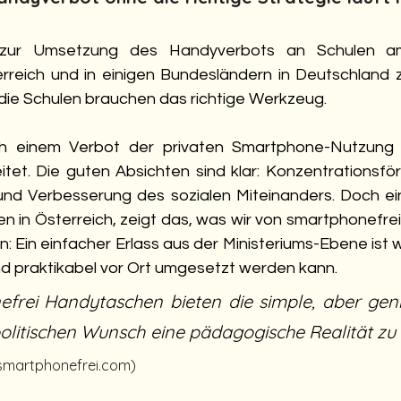
 zur Umsetzung des Handyverbots an Schulen am 
rreich und in einigen Bundesländern in Deutschland zei
 die Schulen brauchen das richtige Werkzeug.
h einem Verbot der privaten Smartphone-Nutzung a
eitet. Die guten Absichten sind klar: Konzentrationsfö
d Verbesserung des sozialen Miteinanders. Doch eine
n in Österreich, zeigt das, was wir von smartphonefre
 Ein einfacher Erlass aus der Ministeriums-Ebene ist w
d praktikabel vor Ort umgesetzt werden kann.
frei Handytaschen bieten die simple, aber geni
olitischen Wunsch eine pädagogische Realität z
 smartphonefrei.com)