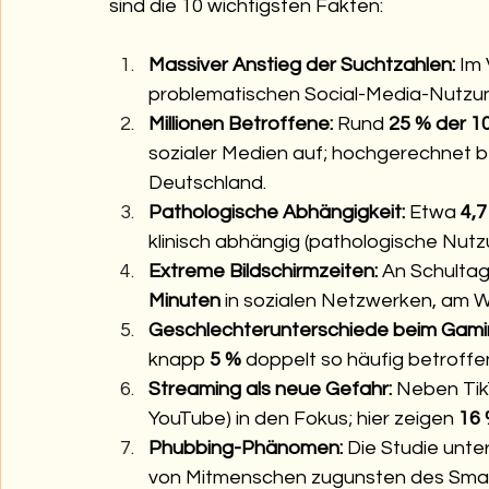
sind die 10 wichtigsten Fakten:
Massiver Anstieg der Suchtzahlen:
 Im
problematischen Social-Media-Nutzu
Millionen Betroffene:
 Rund 
25 % der 10
sozialer Medien auf; hochgerechnet betr
Deutschland.
Pathologische Abhängigkeit:
 Etwa 
4,7
klinisch abhängig (pathologische Nutz
Extreme Bildschirmzeiten:
 An Schultag
Minuten
 in sozialen Netzwerken, am 
Geschlechterunterschiede beim Gami
knapp 
5 %
 doppelt so häufig betroff
Streaming als neue Gefahr:
 Neben Tik
YouTube) in den Fokus; hier zeigen 
16
Phubbing-Phänomen:
 Die Studie unte
von Mitmenschen zugunsten des Smartp