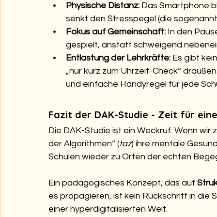
Physische Distanz:
 Das Smartphone ble
senkt den Stresspegel (die sogenann
Fokus auf Gemeinschaft:
 In den Paus
gespielt, anstatt schweigend nebenein
Entlastung der Lehrkräfte:
 Es gibt ke
„nur kurz zum Uhrzeit-Check“ draußen w
und einfache Handyregel für jede Schu
Fazit der DAK-Studie - Zeit für ei
Die DAK-Studie ist ein Weckruf. Wenn wir 
der Algorithmen“ (
taz
) ihre mentale Gesund
Schulen wieder zu Orten der echten Beg
Ein pädagogisches Konzept, das auf 
Stru
es propagieren, ist kein Rückschritt in die
einer hyperdigitalisierten Welt.