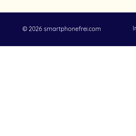
smartphonefreie Schulen? -
Wie funktion
Podcast Tafel & Therapie
Elternpakt?
© 2026 smartphonefrei.com