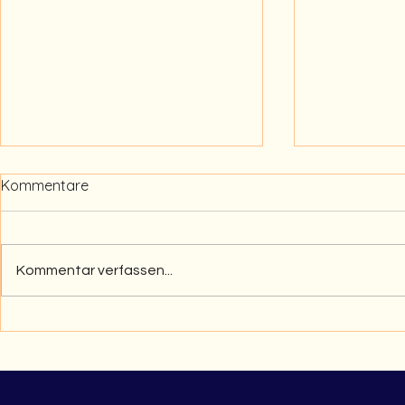
Kommentare
Kommentar verfassen...
Wie sehen Profis
ERST SMAR
smartphonefreie Schulen? -
Wie funktion
Podcast Tafel & Therapie
Elternpakt?